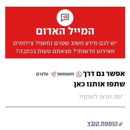
המייל האדום
יש לכם מידע חשוב שטרם נחשף? צילומים
מאירוע חדשותי? מצאתם טעות בכתבה?
אפשר גם דרך
וואטסאפ
טלגרם
שתפו אותנו כאן
הוספת קובץ