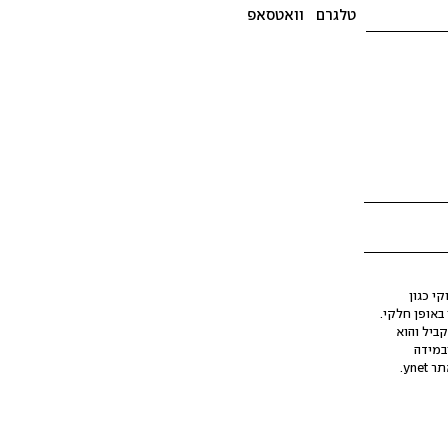
טלגרם
וואטסאפ
י כגון
ינה מלאכותית (AI), בין באופן מלא ובין באופן חלקי.
קביל והוא
במידה
yne.