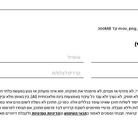
)
 לא מזויף או מבוים, לא מימנתי את הפקתו, הוא אינו מועתק או נגוע במעשה בלתי חוק
הסגת גבול ופגיעה בפרטיות. התוכן לא הופק, לא נערך ולא עבר כל עיבוד באמצעות ב
יסור לשלוח תוכן שאינו עומד בכללים אלה. כמו כן, התוכן לא נשלח לשום גורם אחר במ
ות וללא מגבלה. פרטיי מהימנים לטובת קרדיט לצד פרסום התוכן, אם תבחרו לפרסמו ו
קראתי, הבנתי ומסכים לאמור ב
תנאי השימוש
וב
מדיניות הפרטיות
ולקבלת דיוורים מאתר t