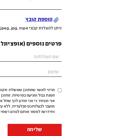
הוספת קובץ
ניתן להעלות קבצי mov, png, jpeg, jpg, mp4 עד 200MB
פרטים נוספים (אופציונלי
הריני לאשר שהתוכן שאשלח: מקורי,
אני מצהיר כי אני מודע לכך שחל א
מועבר לבעלותכם הבלעדית, ללא על
ותידרשו למסור אותם לגורם רשמי. 
שליחה