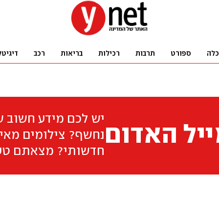
כלה
ספורט
תרבות
רכילות
בריאות
רכב
דיגיטל
יש לכם מידע חשוב 
יל האדום
נחשף? צילומים מאיר
חדשותי? מצאתם טע