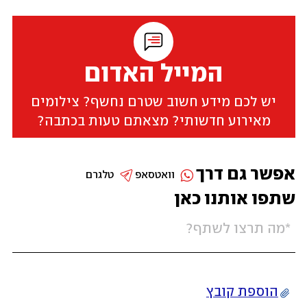
המייל האדום
יש לכם מידע חשוב שטרם נחשף? צילומים
מאירוע חדשותי? מצאתם טעות בכתבה?
אפשר גם דרך
וואטסאפ
טלגרם
שתפו אותנו כאן
הוספת קובץ