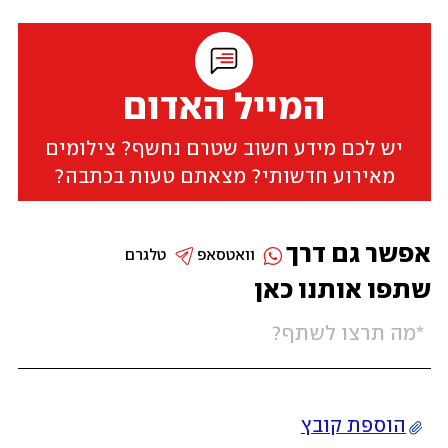
המייל האדום
יש לכם מידע חשוב שטרם נחשף? צילומים
מאירוע חדשותי? מצאתם טעות בכתבה?
אפשר גם דרך
וואטסאפ
טלגרם
שתפו אותנו כאן
הוספת קובץ