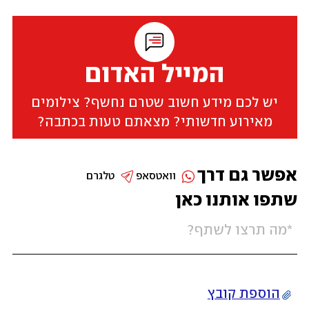
המייל האדום
יש לכם מידע חשוב שטרם נחשף? צילומים
מאירוע חדשותי? מצאתם טעות בכתבה?
אפשר גם דרך
וואטסאפ
טלגרם
שתפו אותנו כאן
הוספת קובץ