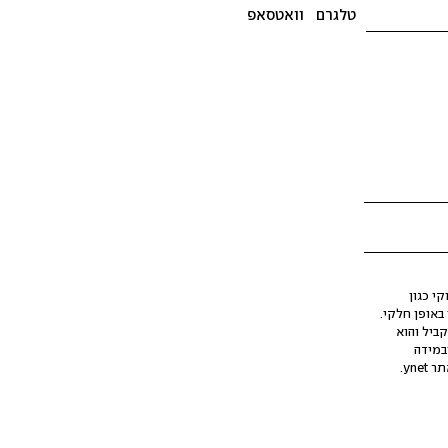
טלגרם
וואטסאפ
י כגון
ינה מלאכותית (AI), בין באופן מלא ובין באופן חלקי.
קביל והוא
במידה
yne.