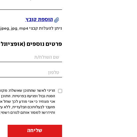
הוספת קובץ
ניתן להעלות קבצי mov, png, jpeg, jpg, mp4 עד 200MB
פרטים נוספים (אופציונלי
הריני לאשר שהתוכן שאשלח: מקורי,
אני מצהיר כי אני מודע לכך שחל א
מועבר לבעלותכם הבלעדית, ללא על
ותידרשו למסור אותם לגורם רשמי. 
שליחה