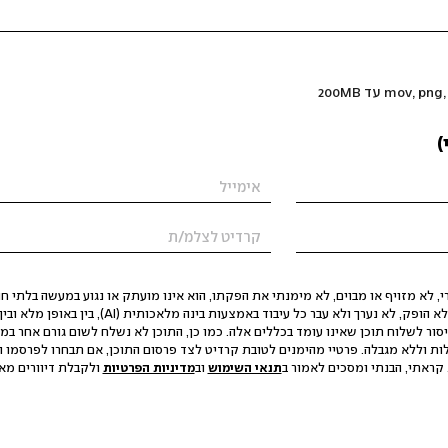
)
 לא מזויף או מבוים, לא מימנתי את הפקתו, הוא אינו מועתק או נגוע במעשה בלתי חוק
הסגת גבול ופגיעה בפרטיות. התוכן לא הופק, לא נערך ולא עבר כל עיבוד באמצעות ב
יסור לשלוח תוכן שאינו עומד בכללים אלה. כמו כן, התוכן לא נשלח לשום גורם אחר במ
ות וללא מגבלה. פרטיי מהימנים לטובת קרדיט לצד פרסום התוכן, אם תבחרו לפרסמו ו
קראתי, הבנתי ומסכים לאמור ב
תנאי השימוש
וב
מדיניות הפרטיות
ולקבלת דיוורים מאתר t