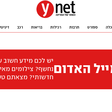
כלה
ספורט
תרבות
רכילות
בריאות
רכב
דיגיטל
יש לכם מידע חשוב 
יל האדום
נחשף? צילומים מאיר
חדשותי? מצאתם טע