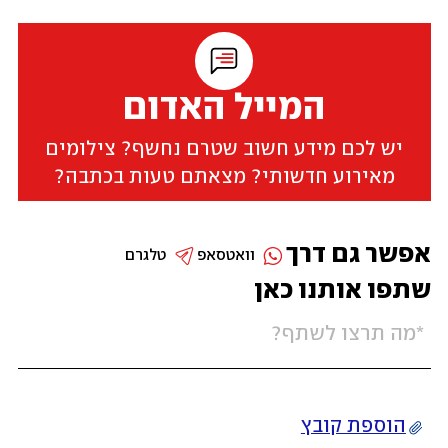
המייל האדום
יש לכם מידע חשוב שטרם נחשף? צילומים
מאירוע חדשותי? מצאתם טעות בכתבה?
אפשר גם דרך
וואטסאפ
טלגרם
שתפו אותנו כאן
הוספת קובץ