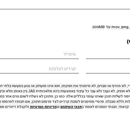
)
 לא מזויף או מבוים, לא מימנתי את הפקתו, הוא אינו מועתק או נגוע במעשה בלתי חוק
הסגת גבול ופגיעה בפרטיות. התוכן לא הופק, לא נערך ולא עבר כל עיבוד באמצעות ב
יסור לשלוח תוכן שאינו עומד בכללים אלה. כמו כן, התוכן לא נשלח לשום גורם אחר במ
ות וללא מגבלה. פרטיי מהימנים לטובת קרדיט לצד פרסום התוכן, אם תבחרו לפרסמו ו
קראתי, הבנתי ומסכים לאמור ב
תנאי השימוש
וב
מדיניות הפרטיות
ולקבלת דיוורים מאתר t