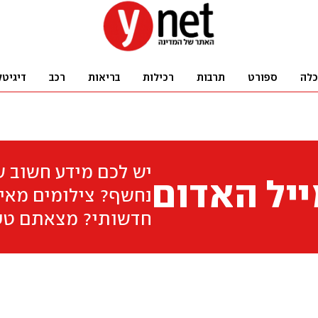
כלה
ספורט
תרבות
רכילות
בריאות
רכב
דיגיטל
יש לכם מידע חשוב 
יל האדום
נחשף? צילומים מאיר
חדשותי? מצאתם טע