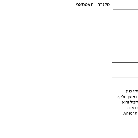
טלגרם
וואטסאפ
י כגון
ינה מלאכותית (AI), בין באופן מלא ובין באופן חלקי.
קביל והוא
במידה
yne.