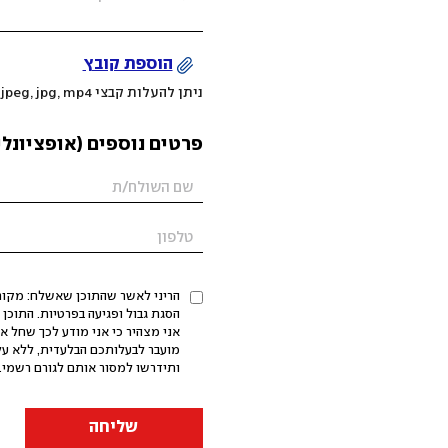
הוספת קובץ
ניתן להעלות קבצי mov, png, jpeg, jpg, mp4 עד 200MB
פרטים נוספים (אופציונלי
הריני לאשר שהתוכן שאשלח: מקורי,
אני מצהיר כי אני מודע לכך שחל א
מועבר לבעלותכם הבלעדית, ללא על
ותידרשו למסור אותם לגורם רשמי. 
שליחה