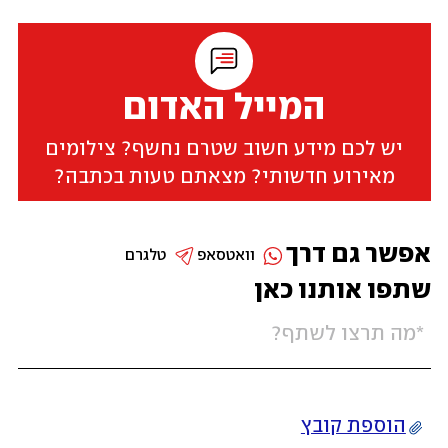
המייל האדום
יש לכם מידע חשוב שטרם נחשף? צילומים
מאירוע חדשותי? מצאתם טעות בכתבה?
אפשר גם דרך
וואטסאפ
טלגרם
שתפו אותנו כאן
הוספת קובץ