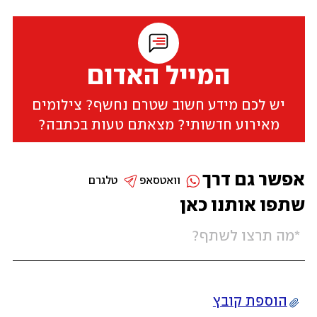
המייל האדום
יש לכם מידע חשוב שטרם נחשף? צילומים
מאירוע חדשותי? מצאתם טעות בכתבה?
אפשר גם דרך
וואטסאפ
טלגרם
שתפו אותנו כאן
הוספת קובץ