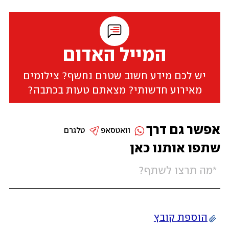
המייל האדום
יש לכם מידע חשוב שטרם נחשף? צילומים
מאירוע חדשותי? מצאתם טעות בכתבה?
אפשר גם דרך
וואטסאפ
טלגרם
שתפו אותנו כאן
הוספת קובץ