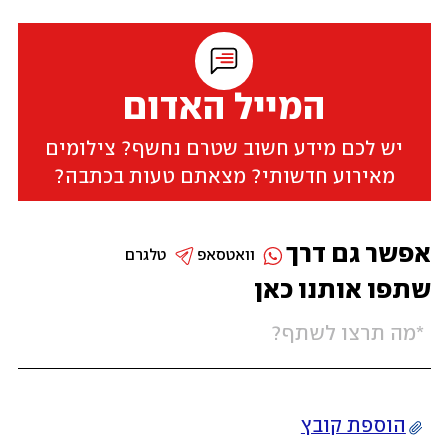
המייל האדום
יש לכם מידע חשוב שטרם נחשף? צילומים
מאירוע חדשותי? מצאתם טעות בכתבה?
אפשר גם דרך
וואטסאפ
טלגרם
שתפו אותנו כאן
הוספת קובץ