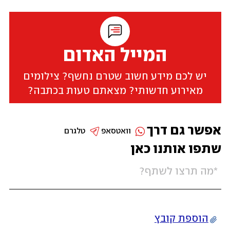
המייל האדום
יש לכם מידע חשוב שטרם נחשף? צילומים
מאירוע חדשותי? מצאתם טעות בכתבה?
אפשר גם דרך
וואטסאפ
טלגרם
שתפו אותנו כאן
הוספת קובץ