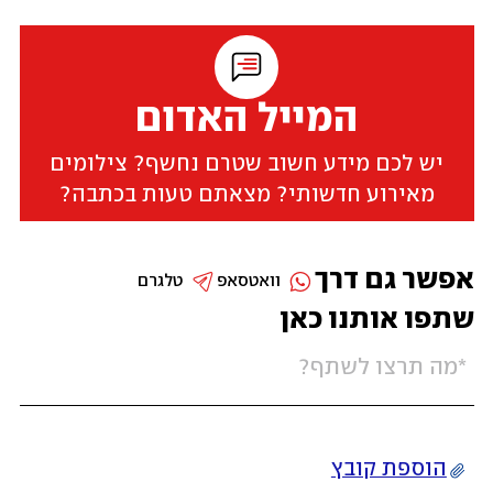
המייל האדום
יש לכם מידע חשוב שטרם נחשף? צילומים
מאירוע חדשותי? מצאתם טעות בכתבה?
אפשר גם דרך
וואטסאפ
טלגרם
שתפו אותנו כאן
הוספת קובץ