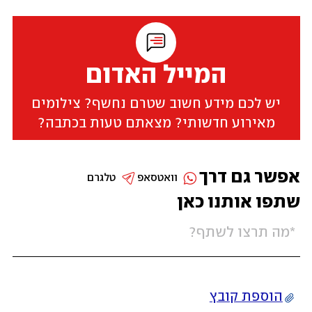
המייל האדום
יש לכם מידע חשוב שטרם נחשף? צילומים
מאירוע חדשותי? מצאתם טעות בכתבה?
אפשר גם דרך
וואטסאפ
טלגרם
שתפו אותנו כאן
הוספת קובץ