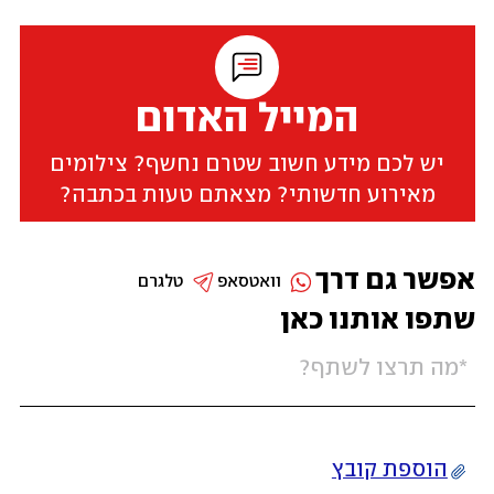
המייל האדום
יש לכם מידע חשוב שטרם נחשף? צילומים
מאירוע חדשותי? מצאתם טעות בכתבה?
אפשר גם דרך
וואטסאפ
טלגרם
שתפו אותנו כאן
הוספת קובץ