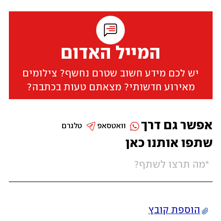
המייל האדום
יש לכם מידע חשוב שטרם נחשף? צילומים
מאירוע חדשותי? מצאתם טעות בכתבה?
אפשר גם דרך
וואטסאפ
טלגרם
שתפו אותנו כאן
הוספת קובץ