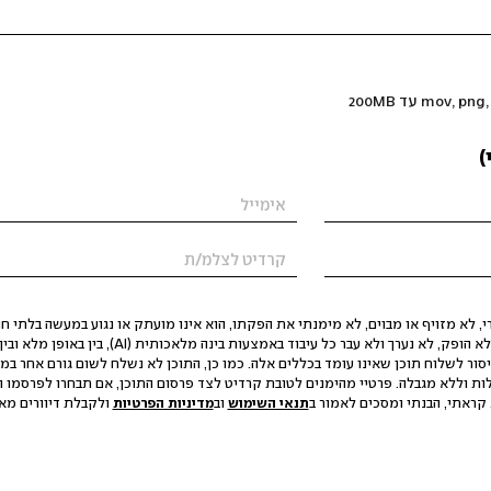
)
 לא מזויף או מבוים, לא מימנתי את הפקתו, הוא אינו מועתק או נגוע במעשה בלתי חוק
הסגת גבול ופגיעה בפרטיות. התוכן לא הופק, לא נערך ולא עבר כל עיבוד באמצעות ב
יסור לשלוח תוכן שאינו עומד בכללים אלה. כמו כן, התוכן לא נשלח לשום גורם אחר במ
ות וללא מגבלה. פרטיי מהימנים לטובת קרדיט לצד פרסום התוכן, אם תבחרו לפרסמו ו
קראתי, הבנתי ומסכים לאמור ב
תנאי השימוש
וב
מדיניות הפרטיות
ולקבלת דיוורים מאתר t