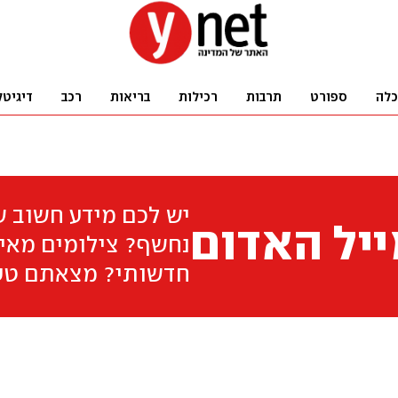
כלה
ספורט
תרבות
רכילות
בריאות
רכב
דיגיטל
יש לכם מידע חשוב 
יל האדום
נחשף? צילומים מאיר
חדשותי? מצאתם טע