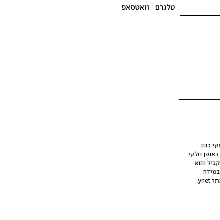
טלגרם
וואטסאפ
י כגון
ינה מלאכותית (AI), בין באופן מלא ובין באופן חלקי.
קביל והוא
במידה
yne.