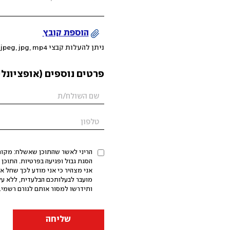
הוספת קובץ
ניתן להעלות קבצי mov, png, jpeg, jpg, mp4 עד 200MB
פרטים נוספים (אופציונלי
הריני לאשר שהתוכן שאשלח: מקורי,
אני מצהיר כי אני מודע לכך שחל א
מועבר לבעלותכם הבלעדית, ללא על
ותידרשו למסור אותם לגורם רשמי. 
שליחה