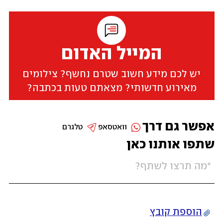
המייל האדום
יש לכם מידע חשוב שטרם נחשף? צילומים
מאירוע חדשותי? מצאתם טעות בכתבה?
אפשר גם דרך
וואטסאפ
טלגרם
שתפו אותנו כאן
הוספת קובץ