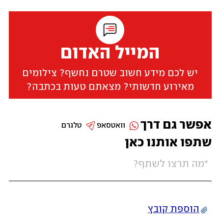
המייל האדום
יש לכם מידע חשוב שטרם נחשף? צילומים
מאירוע חדשותי? מצאתם טעות בכתבה?
אפשר גם דרך
וואטסאפ
טלגרם
שתפו אותנו כאן
הוספת קובץ