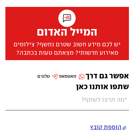
המייל האדום
יש לכם מידע חשוב שטרם נחשף? צילומים
מאירוע חדשותי? מצאתם טעות בכתבה?
אפשר גם דרך
וואטסאפ
טלגרם
שתפו אותנו כאן
הוספת קובץ