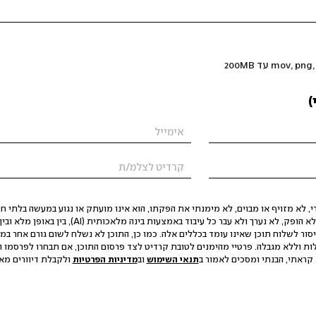
)
 לא מזויף או מבוים, לא מימנתי את הפקתו, הוא אינו מועתק או נגוע במעשה בלתי חוק
הסגת גבול ופגיעה בפרטיות. התוכן לא הופק, לא נערך ולא עבר כל עיבוד באמצעות ב
יסור לשלוח תוכן שאינו עומד בכללים אלה. כמו כן, התוכן לא נשלח לשום גורם אחר במ
ות וללא מגבלה. פרטיי מהימנים לטובת קרדיט לצד פרסום התוכן, אם תבחרו לפרסמו ו
קראתי, הבנתי ומסכים לאמור ב
תנאי השימוש
וב
מדיניות הפרטיות
ולקבלת דיוורים מאתר t