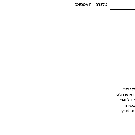
טלגרם
וואטסאפ
י כגון
ינה מלאכותית (AI), בין באופן מלא ובין באופן חלקי.
קביל והוא
במידה
yne.