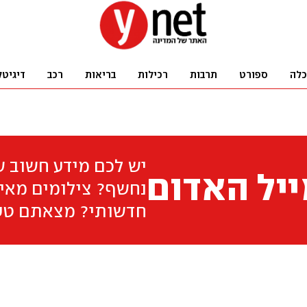
כלה
ספורט
תרבות
רכילות
בריאות
רכב
דיגיטל
יש לכם מידע חשוב 
יל האדום
נחשף? צילומים מאיר
חדשותי? מצאתם טע