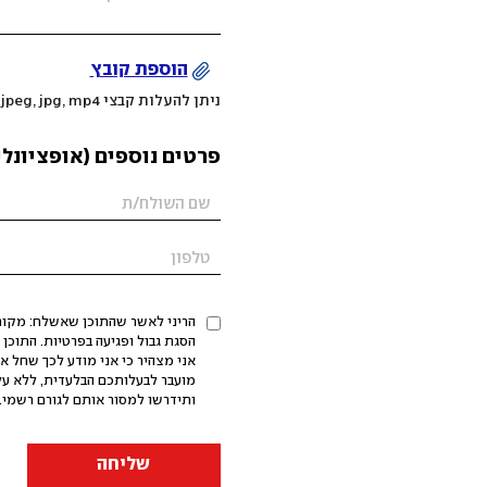
הוספת קובץ
ניתן להעלות קבצי mov, png, jpeg, jpg, mp4 עד 200MB
פרטים נוספים (אופציונלי
הריני לאשר שהתוכן שאשלח: מקורי,
אני מצהיר כי אני מודע לכך שחל א
מועבר לבעלותכם הבלעדית, ללא על
ותידרשו למסור אותם לגורם רשמי. 
שליחה