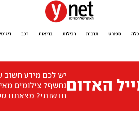
כלה
ספורט
תרבות
רכילות
בריאות
רכב
דיגיטל
יש לכם מידע חשוב 
יל האדום
נחשף? צילומים מאיר
חדשותי? מצאתם טע