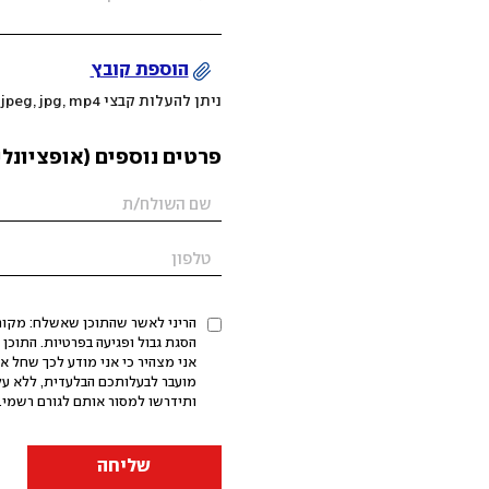
הוספת קובץ
ניתן להעלות קבצי mov, png, jpeg, jpg, mp4 עד 200MB
פרטים נוספים (אופציונלי
הריני לאשר שהתוכן שאשלח: מקורי,
אני מצהיר כי אני מודע לכך שחל א
מועבר לבעלותכם הבלעדית, ללא על
ותידרשו למסור אותם לגורם רשמי. 
שליחה