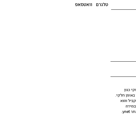
טלגרם
וואטסאפ
י כגון
ינה מלאכותית (AI), בין באופן מלא ובין באופן חלקי.
קביל והוא
במידה
yne.