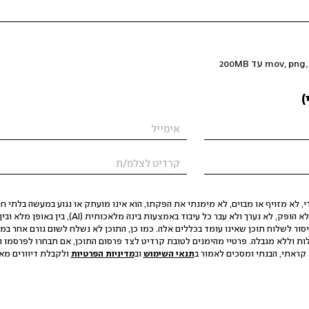
)
 לא מזויף או מבוים, לא מימנתי את הפקתו, הוא אינו מועתק או נגוע במעשה בלתי חוק
הסגת גבול ופגיעה בפרטיות. התוכן לא הופק, לא נערך ולא עבר כל עיבוד באמצעות ב
יסור לשלוח תוכן שאינו עומד בכללים אלה. כמו כן, התוכן לא נשלח לשום גורם אחר במ
ות וללא מגבלה. פרטיי מהימנים לטובת קרדיט לצד פרסום התוכן, אם תבחרו לפרסמו ו
קראתי, הבנתי ומסכים לאמור ב
תנאי השימוש
וב
מדיניות הפרטיות
ולקבלת דיוורים מאתר t