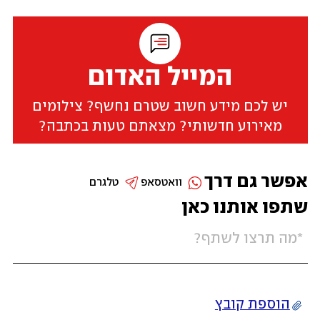
המייל האדום
יש לכם מידע חשוב שטרם נחשף? צילומים
מאירוע חדשותי? מצאתם טעות בכתבה?
אפשר גם דרך
וואטסאפ
טלגרם
שתפו אותנו כאן
הוספת קובץ