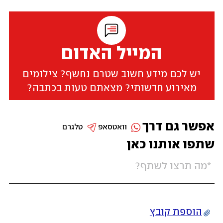
המייל האדום
יש לכם מידע חשוב שטרם נחשף? צילומים
מאירוע חדשותי? מצאתם טעות בכתבה?
אפשר גם דרך
וואטסאפ
טלגרם
שתפו אותנו כאן
הוספת קובץ