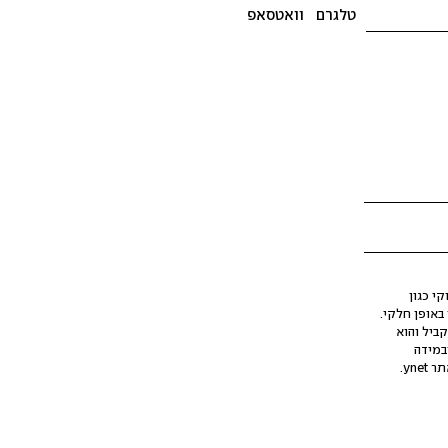
טלגרם
וואטסאפ
י כגון
ינה מלאכותית (AI), בין באופן מלא ובין באופן חלקי.
קביל והוא
במידה
yne.