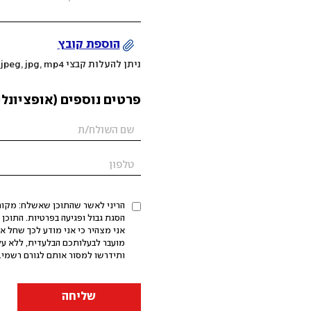
הוספת קובץ
ניתן להעלות קבצי mov, png, jpeg, jpg, mp4 עד 200MB
פרטים נוספים (אופציונלי
הריני לאשר שהתוכן שאשלח: מקורי,
אני מצהיר כי אני מודע לכך שחל א
מועבר לבעלותכם הבלעדית, ללא על
ותידרשו למסור אותם לגורם רשמי. 
שליחה