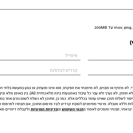
)
 לא מזויף או מבוים, לא מימנתי את הפקתו, הוא אינו מועתק או נגוע במעשה בלתי חוק
הסגת גבול ופגיעה בפרטיות. התוכן לא הופק, לא נערך ולא עבר כל עיבוד באמצעות ב
יסור לשלוח תוכן שאינו עומד בכללים אלה. כמו כן, התוכן לא נשלח לשום גורם אחר במ
ות וללא מגבלה. פרטיי מהימנים לטובת קרדיט לצד פרסום התוכן, אם תבחרו לפרסמו ו
קראתי, הבנתי ומסכים לאמור ב
תנאי השימוש
וב
מדיניות הפרטיות
ולקבלת דיוורים מאתר t