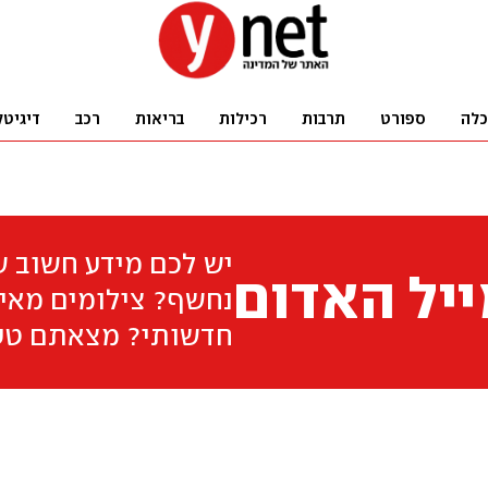
כלה
ספורט
תרבות
רכילות
בריאות
רכב
דיגיטל
יש לכם מידע חשוב 
יל האדום
נחשף? צילומים מאיר
חדשותי? מצאתם טע