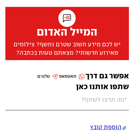
המייל האדום
יש לכם מידע חשוב שטרם נחשף? צילומים
מאירוע חדשותי? מצאתם טעות בכתבה?
אפשר גם דרך
וואטסאפ
טלגרם
שתפו אותנו כאן
הוספת קובץ