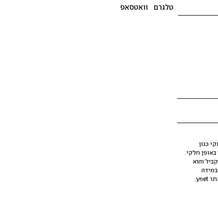
טלגרם
וואטסאפ
י כגון
ינה מלאכותית (AI), בין באופן מלא ובין באופן חלקי.
קביל והוא
במידה
yne.