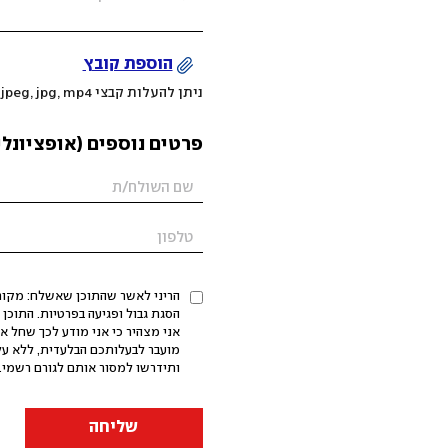
הוספת קובץ
ניתן להעלות קבצי mov, png, jpeg, jpg, mp4 עד 200MB
פרטים נוספים (אופציונלי
הריני לאשר שהתוכן שאשלח: מקורי,
אני מצהיר כי אני מודע לכך שחל א
מועבר לבעלותכם הבלעדית, ללא על
ותידרשו למסור אותם לגורם רשמי. 
שליחה