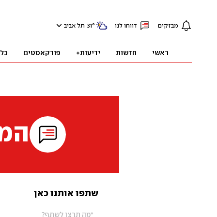
מבזקים
דווחו לנו
°
31
תל אביב
ראשי
חדשות
ידיעות+
פודקאסטים
כל
המי
שתפו אותנו כאן