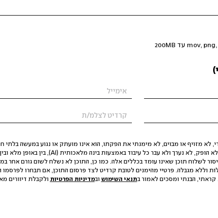
)
 לא מזויף או מבוים, לא מימנתי את הפקתו, הוא אינו מועתק או נגוע במעשה בלתי חוק
הסגת גבול ופגיעה בפרטיות. התוכן לא הופק, לא נערך ולא עבר כל עיבוד באמצעות ב
יסור לשלוח תוכן שאינו עומד בכללים אלה. כמו כן, התוכן לא נשלח לשום גורם אחר במ
ות וללא מגבלה. פרטיי מהימנים לטובת קרדיט לצד פרסום התוכן, אם תבחרו לפרסמו ו
קראתי, הבנתי ומסכים לאמור ב
תנאי השימוש
וב
מדיניות הפרטיות
ולקבלת דיוורים מאתר t