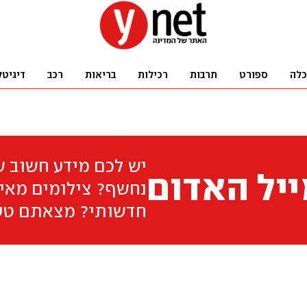
כלה
ספורט
תרבות
רכילות
בריאות
רכב
דיגיטל
יש לכם מידע חשוב 
יל האדום
נחשף? צילומים מאיר
חדשותי? מצאתם טע