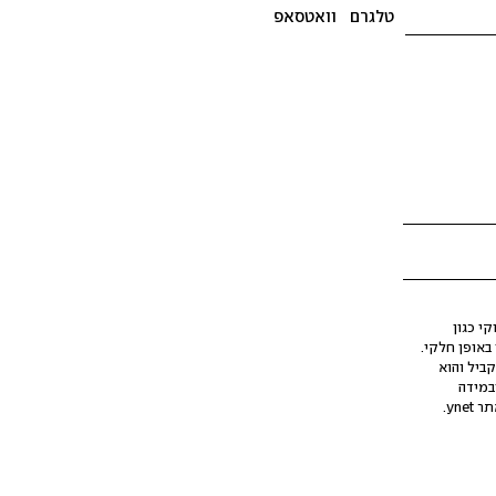
טלגרם
וואטסאפ
י כגון
ינה מלאכותית (AI), בין באופן מלא ובין באופן חלקי.
קביל והוא
במידה
yne.