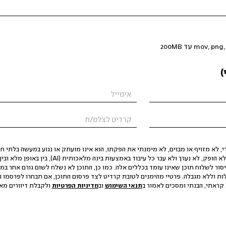
)
 לא מזויף או מבוים, לא מימנתי את הפקתו, הוא אינו מועתק או נגוע במעשה בלתי חוק
הסגת גבול ופגיעה בפרטיות. התוכן לא הופק, לא נערך ולא עבר כל עיבוד באמצעות ב
יסור לשלוח תוכן שאינו עומד בכללים אלה. כמו כן, התוכן לא נשלח לשום גורם אחר במ
ות וללא מגבלה. פרטיי מהימנים לטובת קרדיט לצד פרסום התוכן, אם תבחרו לפרסמו ו
קראתי, הבנתי ומסכים לאמור ב
תנאי השימוש
וב
מדיניות הפרטיות
ולקבלת דיוורים מאתר t