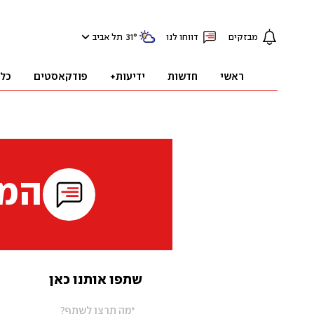
מבזקים
דווחו לנו
°
31
תל אביב
ראשי
חדשות
ידיעות+
פודקאסטים
כל
המי
שתפו אותנו כאן