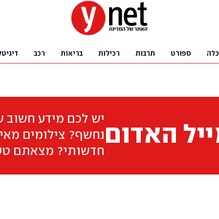
כלה
ספורט
תרבות
רכילות
בריאות
רכב
דיגיטל
יש לכם מידע חשוב 
יל האדום
נחשף? צילומים מאיר
חדשותי? מצאתם טע