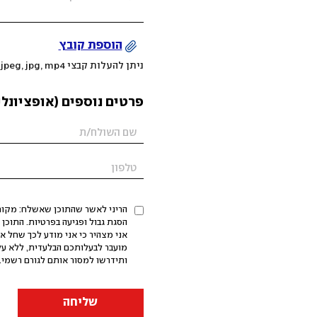
הוספת קובץ
ניתן להעלות קבצי mov, png, jpeg, jpg, mp4 עד 200MB
פרטים נוספים (אופציונלי
הריני לאשר שהתוכן שאשלח: מקורי,
אני מצהיר כי אני מודע לכך שחל א
מועבר לבעלותכם הבלעדית, ללא על
ותידרשו למסור אותם לגורם רשמי. 
שליחה