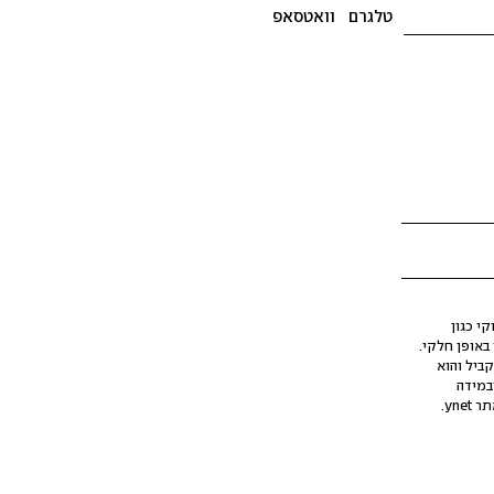
טלגרם
וואטסאפ
י כגון
ינה מלאכותית (AI), בין באופן מלא ובין באופן חלקי.
קביל והוא
במידה
yne.