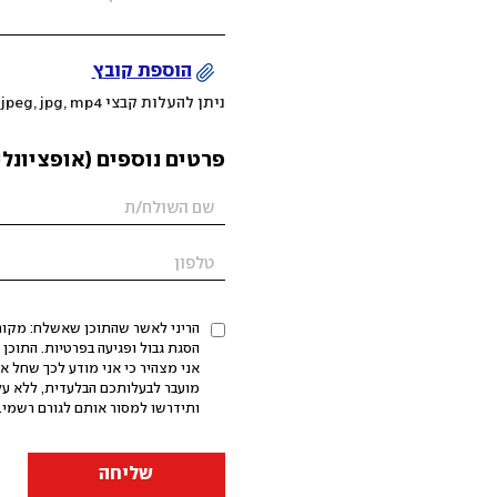
הוספת קובץ
ניתן להעלות קבצי mov, png, jpeg, jpg, mp4 עד 200MB
פרטים נוספים (אופציונלי
הריני לאשר שהתוכן שאשלח: מקורי,
אני מצהיר כי אני מודע לכך שחל א
מועבר לבעלותכם הבלעדית, ללא על
ותידרשו למסור אותם לגורם רשמי. 
שליחה