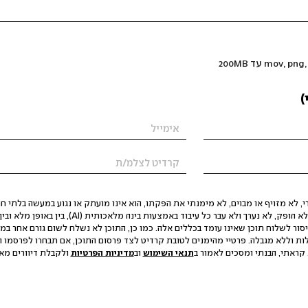
)
 לא מזויף או מבוים, לא מימנתי את הפקתו, הוא אינו מועתק או נגוע במעשה בלתי חוק
הסגת גבול ופגיעה בפרטיות. התוכן לא הופק, לא נערך ולא עבר כל עיבוד באמצעות ב
יסור לשלוח תוכן שאינו עומד בכללים אלה. כמו כן, התוכן לא נשלח לשום גורם אחר במ
ות וללא מגבלה. פרטיי מהימנים לטובת קרדיט לצד פרסום התוכן, אם תבחרו לפרסמו ו
קראתי, הבנתי ומסכים לאמור ב
תנאי השימוש
וב
מדיניות הפרטיות
ולקבלת דיוורים מאתר t