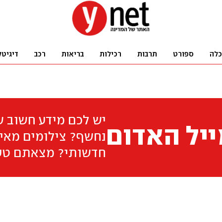
כלה
ספורט
תרבות
רכילות
בריאות
רכב
דיגיטל
יש לכם מידע חשוב 
יל האדום
נחשף? צילומים מאיר
חדשותי? מצאתם טע