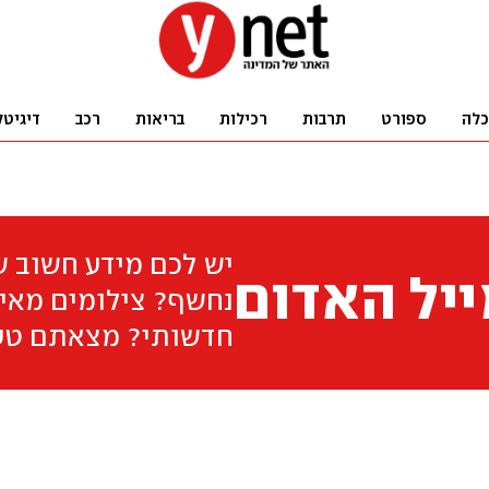
כלה
ספורט
תרבות
רכילות
בריאות
רכב
דיגיטל
יש לכם מידע חשוב 
יל האדום
נחשף? צילומים מאיר
חדשותי? מצאתם טע