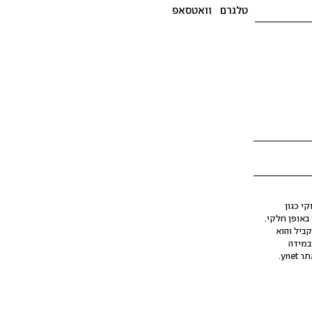
טלגרם
וואטסאפ
י כגון
ינה מלאכותית (AI), בין באופן מלא ובין באופן חלקי.
קביל והוא
במידה
yne.