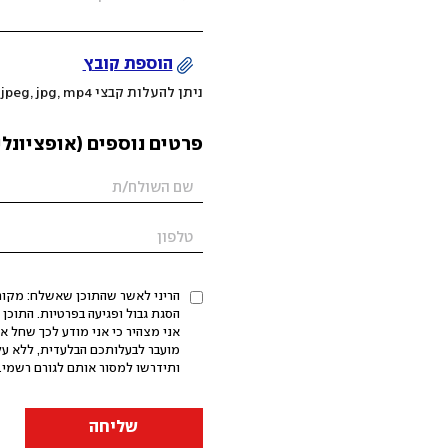
הוספת קובץ
ניתן להעלות קבצי mov, png, jpeg, jpg, mp4 עד 200MB
פרטים נוספים (אופציונלי
הריני לאשר שהתוכן שאשלח: מקורי,
אני מצהיר כי אני מודע לכך שחל א
מועבר לבעלותכם הבלעדית, ללא על
ותידרשו למסור אותם לגורם רשמי. 
שליחה