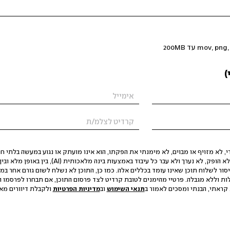
)
 לא מזויף או מבוים, לא מימנתי את הפקתו, הוא אינו מועתק או נגוע במעשה בלתי חוק
הסגת גבול ופגיעה בפרטיות. התוכן לא הופק, לא נערך ולא עבר כל עיבוד באמצעות ב
יסור לשלוח תוכן שאינו עומד בכללים אלה. כמו כן, התוכן לא נשלח לשום גורם אחר במ
ות וללא מגבלה. פרטיי מהימנים לטובת קרדיט לצד פרסום התוכן, אם תבחרו לפרסמו ו
קראתי, הבנתי ומסכים לאמור ב
תנאי השימוש
וב
מדיניות הפרטיות
ולקבלת דיוורים מאתר t