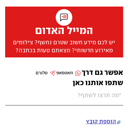
המייל האדום
יש לכם מידע חשוב שטרם נחשף? צילומים
מאירוע חדשותי? מצאתם טעות בכתבה?
אפשר גם דרך
וואטסאפ
טלגרם
שתפו אותנו כאן
הוספת קובץ