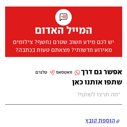
המייל האדום
יש לכם מידע חשוב שטרם נחשף? צילומים
מאירוע חדשותי? מצאתם טעות בכתבה?
אפשר גם דרך
וואטסאפ
טלגרם
שתפו אותנו כאן
הוספת קובץ