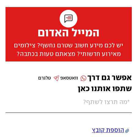
המייל האדום
יש לכם מידע חשוב שטרם נחשף? צילומים
מאירוע חדשותי? מצאתם טעות בכתבה?
אפשר גם דרך
וואטסאפ
טלגרם
שתפו אותנו כאן
הוספת קובץ