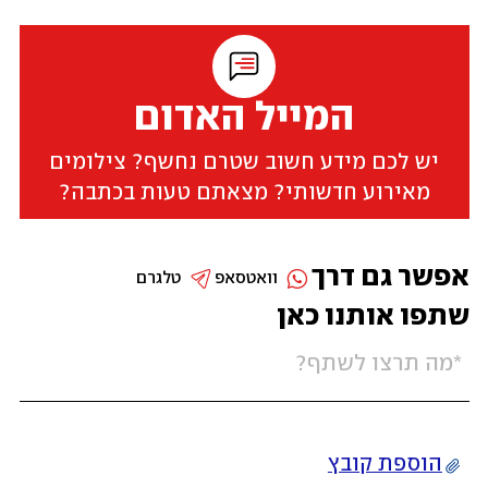
המייל האדום
יש לכם מידע חשוב שטרם נחשף? צילומים
מאירוע חדשותי? מצאתם טעות בכתבה?
אפשר גם דרך
וואטסאפ
טלגרם
שתפו אותנו כאן
הוספת קובץ