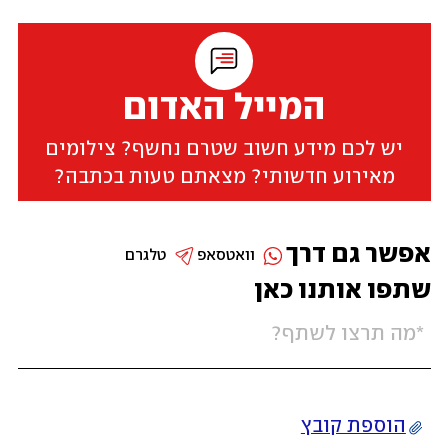
המייל האדום
יש לכם מידע חשוב שטרם נחשף? צילומים
מאירוע חדשותי? מצאתם טעות בכתבה?
אפשר גם דרך
וואטסאפ
טלגרם
שתפו אותנו כאן
הוספת קובץ