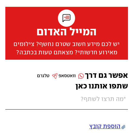
המייל האדום
יש לכם מידע חשוב שטרם נחשף? צילומים
מאירוע חדשותי? מצאתם טעות בכתבה?
אפשר גם דרך
וואטסאפ
טלגרם
שתפו אותנו כאן
הוספת קובץ