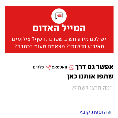
המייל האדום
יש לכם מידע חשוב שטרם נחשף? צילומים
מאירוע חדשותי? מצאתם טעות בכתבה?
אפשר גם דרך
וואטסאפ
טלגרם
שתפו אותנו כאן
הוספת קובץ