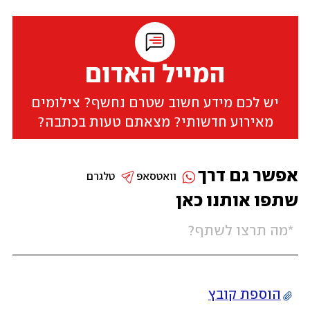
המייל האדום
יש לכם מידע חשוב שטרם נחשף? צילומים
מאירוע חדשותי? מצאתם טעות בכתבה?
אפשר גם דרך
וואטסאפ
טלגרם
שתפו אותנו כאן
הוספת קובץ