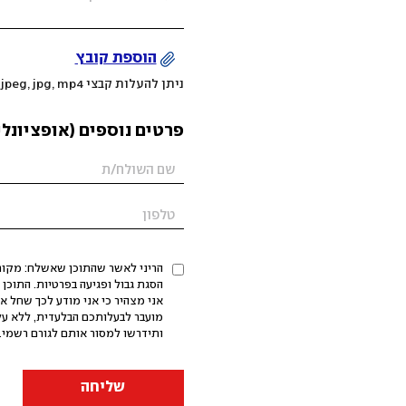
הוספת קובץ
ניתן להעלות קבצי mov, png, jpeg, jpg, mp4 עד 200MB
פרטים נוספים (אופציונלי
הריני לאשר שהתוכן שאשלח: מקורי,
אני מצהיר כי אני מודע לכך שחל א
מועבר לבעלותכם הבלעדית, ללא על
ותידרשו למסור אותם לגורם רשמי. 
שליחה