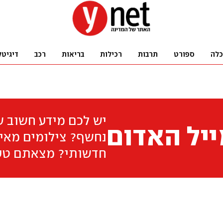
כלה
ספורט
תרבות
רכילות
בריאות
רכב
דיגיטל
יש לכם מידע חשוב 
יל האדום
נחשף? צילומים מאיר
חדשותי? מצאתם טע