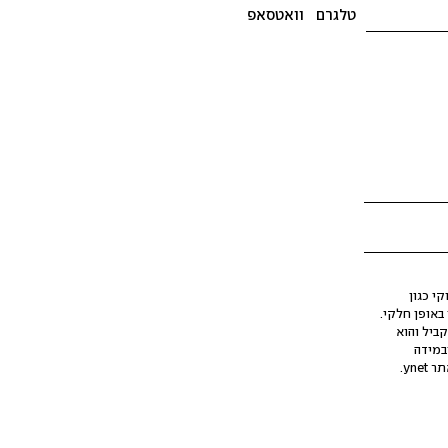
טלגרם
וואטסאפ
י כגון
ינה מלאכותית (AI), בין באופן מלא ובין באופן חלקי.
קביל והוא
במידה
yne.