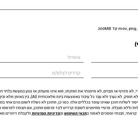
)
 לא מזויף או מבוים, לא מימנתי את הפקתו, הוא אינו מועתק או נגוע במעשה בלתי חוק
הסגת גבול ופגיעה בפרטיות. התוכן לא הופק, לא נערך ולא עבר כל עיבוד באמצעות ב
יסור לשלוח תוכן שאינו עומד בכללים אלה. כמו כן, התוכן לא נשלח לשום גורם אחר במ
ות וללא מגבלה. פרטיי מהימנים לטובת קרדיט לצד פרסום התוכן, אם תבחרו לפרסמו ו
קראתי, הבנתי ומסכים לאמור ב
תנאי השימוש
וב
מדיניות הפרטיות
ולקבלת דיוורים מאתר t