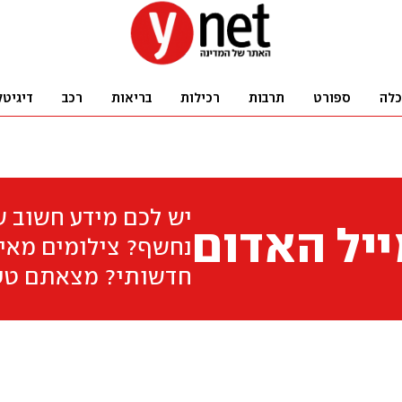
כלה
ספורט
תרבות
רכילות
בריאות
רכב
דיגיטל
יש לכם מידע חשוב 
יל האדום
נחשף? צילומים מאיר
חדשותי? מצאתם טע