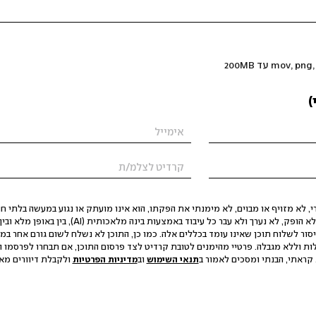
)
 לא מזויף או מבוים, לא מימנתי את הפקתו, הוא אינו מועתק או נגוע במעשה בלתי חוק
הסגת גבול ופגיעה בפרטיות. התוכן לא הופק, לא נערך ולא עבר כל עיבוד באמצעות ב
יסור לשלוח תוכן שאינו עומד בכללים אלה. כמו כן, התוכן לא נשלח לשום גורם אחר במ
ות וללא מגבלה. פרטיי מהימנים לטובת קרדיט לצד פרסום התוכן, אם תבחרו לפרסמו ו
קראתי, הבנתי ומסכים לאמור ב
תנאי השימוש
וב
מדיניות הפרטיות
ולקבלת דיוורים מאתר t