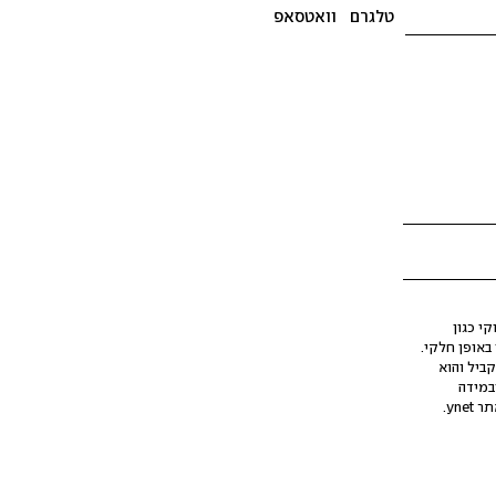
טלגרם
וואטסאפ
י כגון
ינה מלאכותית (AI), בין באופן מלא ובין באופן חלקי.
קביל והוא
במידה
yne.