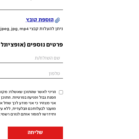
הוספת קובץ
ניתן להעלות קבצי mov, png, jpeg, jpg, mp4 עד 200MB
פרטים נוספים (אופציונלי
הריני לאשר שהתוכן שאשלח: מקורי,
אני מצהיר כי אני מודע לכך שחל א
מועבר לבעלותכם הבלעדית, ללא על
ותידרשו למסור אותם לגורם רשמי. 
שליחה