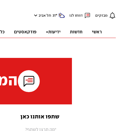
מבזקים
דווחו לנו
°
31
תל אביב
ראשי
חדשות
ידיעות+
פודקאסטים
כל
המי
שתפו אותנו כאן