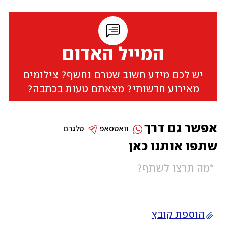
המייל האדום
יש לכם מידע חשוב שטרם נחשף? צילומים
מאירוע חדשותי? מצאתם טעות בכתבה?
אפשר גם דרך
וואטסאפ
טלגרם
שתפו אותנו כאן
הוספת קובץ