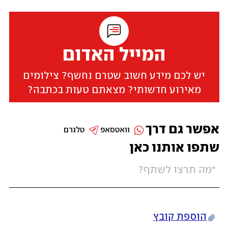
המייל האדום
יש לכם מידע חשוב שטרם נחשף? צילומים
מאירוע חדשותי? מצאתם טעות בכתבה?
אפשר גם דרך
וואטסאפ
טלגרם
שתפו אותנו כאן
הוספת קובץ