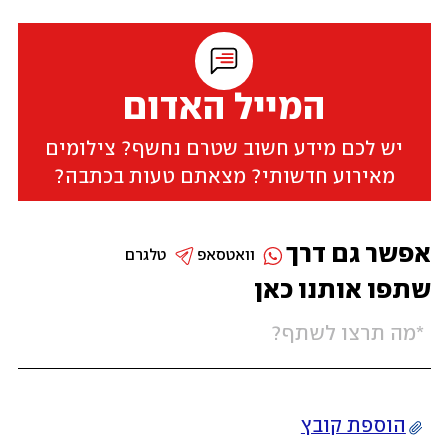
המייל האדום
יש לכם מידע חשוב שטרם נחשף? צילומים
מאירוע חדשותי? מצאתם טעות בכתבה?
אפשר גם דרך
וואטסאפ
טלגרם
שתפו אותנו כאן
הוספת קובץ