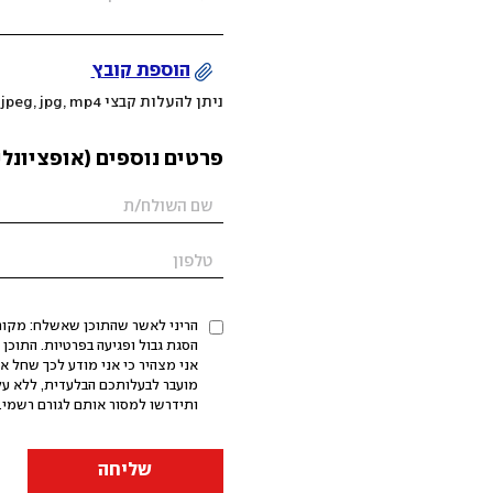
הוספת קובץ
ניתן להעלות קבצי mov, png, jpeg, jpg, mp4 עד 200MB
פרטים נוספים (אופציונלי
הריני לאשר שהתוכן שאשלח: מקורי,
אני מצהיר כי אני מודע לכך שחל א
מועבר לבעלותכם הבלעדית, ללא על
ותידרשו למסור אותם לגורם רשמי. 
שליחה