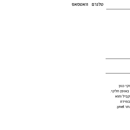
טלגרם
וואטסאפ
י כגון
ינה מלאכותית (AI), בין באופן מלא ובין באופן חלקי.
קביל והוא
במידה
yne.