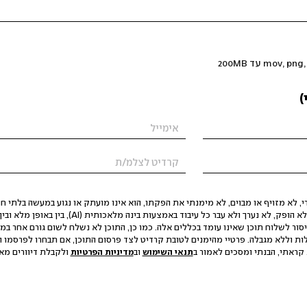
)
 לא מזויף או מבוים, לא מימנתי את הפקתו, הוא אינו מועתק או נגוע במעשה בלתי חוק
הסגת גבול ופגיעה בפרטיות. התוכן לא הופק, לא נערך ולא עבר כל עיבוד באמצעות ב
יסור לשלוח תוכן שאינו עומד בכללים אלה. כמו כן, התוכן לא נשלח לשום גורם אחר במ
ות וללא מגבלה. פרטיי מהימנים לטובת קרדיט לצד פרסום התוכן, אם תבחרו לפרסמו ו
קראתי, הבנתי ומסכים לאמור ב
תנאי השימוש
וב
מדיניות הפרטיות
ולקבלת דיוורים מאתר t