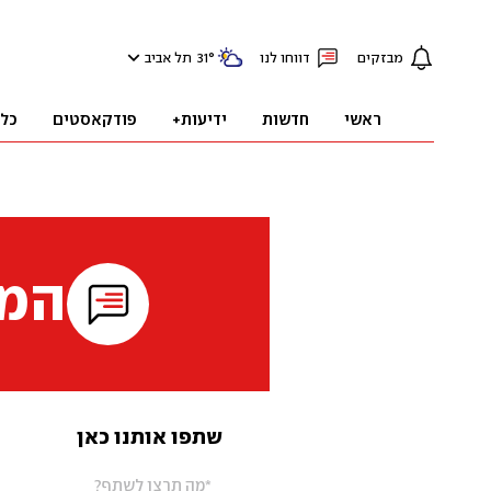
מבזקים
דווחו לנו
°
31
תל אביב
ראשי
חדשות
ידיעות+
פודקאסטים
כל
המי
שתפו אותנו כאן