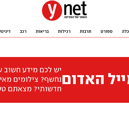
כלה
ספורט
תרבות
רכילות
בריאות
רכב
דיגיטל
יש לכם מידע חשוב 
יל האדום
נחשף? צילומים מאיר
חדשותי? מצאתם טע