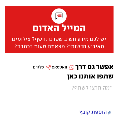
המייל האדום
יש לכם מידע חשוב שטרם נחשף? צילומים
מאירוע חדשותי? מצאתם טעות בכתבה?
אפשר גם דרך
וואטסאפ
טלגרם
שתפו אותנו כאן
הוספת קובץ