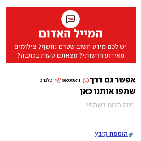
המייל האדום
יש לכם מידע חשוב שטרם נחשף? צילומים
מאירוע חדשותי? מצאתם טעות בכתבה?
אפשר גם דרך
וואטסאפ
טלגרם
שתפו אותנו כאן
הוספת קובץ