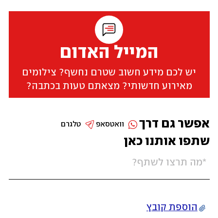
המייל האדום
יש לכם מידע חשוב שטרם נחשף? צילומים
מאירוע חדשותי? מצאתם טעות בכתבה?
אפשר גם דרך
וואטסאפ
טלגרם
שתפו אותנו כאן
הוספת קובץ