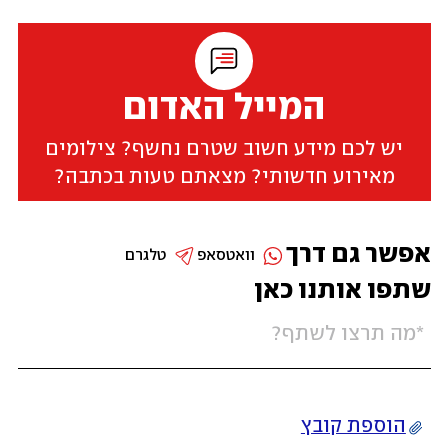
המייל האדום
יש לכם מידע חשוב שטרם נחשף? צילומים
מאירוע חדשותי? מצאתם טעות בכתבה?
אפשר גם דרך
וואטסאפ
טלגרם
שתפו אותנו כאן
הוספת קובץ