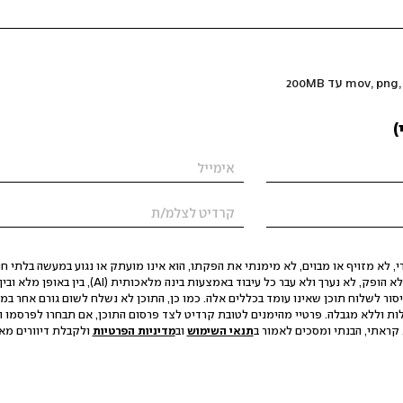
)
 לא מזויף או מבוים, לא מימנתי את הפקתו, הוא אינו מועתק או נגוע במעשה בלתי חוק
הסגת גבול ופגיעה בפרטיות. התוכן לא הופק, לא נערך ולא עבר כל עיבוד באמצעות ב
יסור לשלוח תוכן שאינו עומד בכללים אלה. כמו כן, התוכן לא נשלח לשום גורם אחר במ
ות וללא מגבלה. פרטיי מהימנים לטובת קרדיט לצד פרסום התוכן, אם תבחרו לפרסמו ו
קראתי, הבנתי ומסכים לאמור ב
תנאי השימוש
וב
מדיניות הפרטיות
ולקבלת דיוורים מאתר t