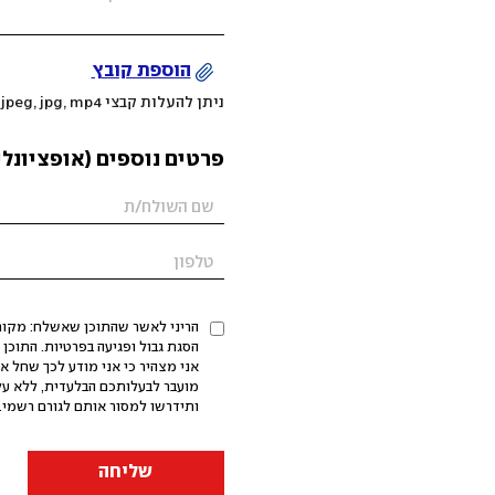
הוספת קובץ
ניתן להעלות קבצי mov, png, jpeg, jpg, mp4 עד 200MB
פרטים נוספים (אופציונלי
הריני לאשר שהתוכן שאשלח: מקורי,
אני מצהיר כי אני מודע לכך שחל א
מועבר לבעלותכם הבלעדית, ללא על
ותידרשו למסור אותם לגורם רשמי. 
שליחה