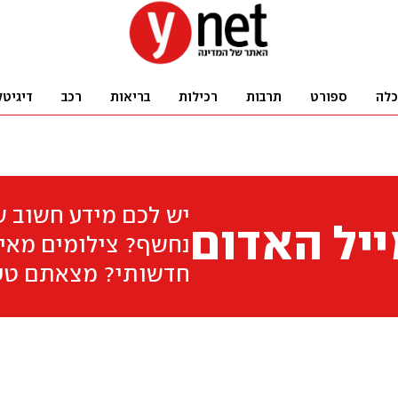
כלה
ספורט
תרבות
רכילות
בריאות
רכב
דיגיטל
יש לכם מידע חשוב 
יל האדום
נחשף? צילומים מאיר
חדשותי? מצאתם טע