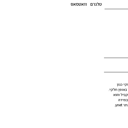
טלגרם
וואטסאפ
י כגון
ינה מלאכותית (AI), בין באופן מלא ובין באופן חלקי.
קביל והוא
במידה
yne.